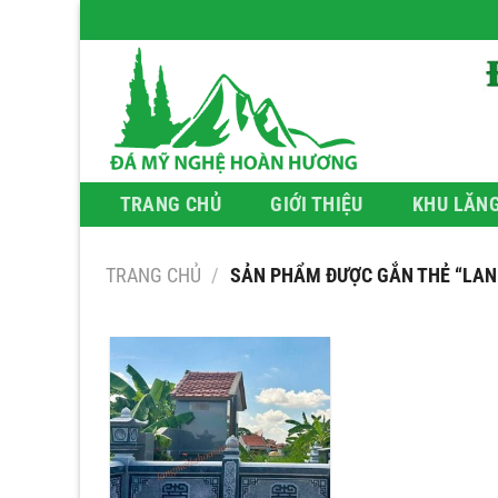
Bỏ
qua
nội
dung
TRANG CHỦ
GIỚI THIỆU
KHU LĂN
TRANG CHỦ
/
SẢN PHẨM ĐƯỢC GẮN THẺ “LAN C