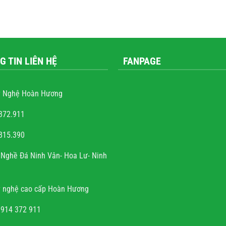
G TIN LIÊN HỆ
FANPAGE
 Nghệ Hoàn Hương
372.911
815.390
uyễn văn trọng
Nghề Đá Ninh Vân- Hoa Lư- Ninh
m và sự tài hoa của người
đình rất hoan hỉ khi công
 nghệ cao cấp Hoàn Hương
h đúng hẹn, chất lượng, uy
tín.
0914 372 911