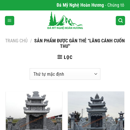
Bỏ
Đá Mỹ Nghệ Hoàn Hương
- Chúng tôi ch
qua
nội
dung
TRANG CHỦ
/
SẢN PHẨM ĐƯỢC GẮN THẺ “LĂNG CÁNH CUỐN
THƯ”
LỌC