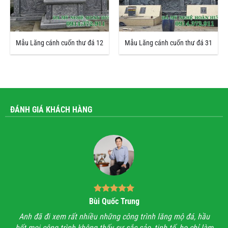
Mẫu Lăng cánh cuốn thư đá 12
Mẫu Lăng cánh cuốn thư đá 31
ĐÁNH GIÁ KHÁCH HÀNG
Bùi Quốc Trung
ận,
Anh đã đi xem rất nhiều những công trình lăng mộ đá, hầu
Với
hết mọi công trình không thấy sự sắc sảo, tinh tế, họ chỉ làm