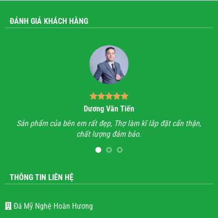
ĐÁNH GIÁ KHÁCH HÀNG
Dương Văn Tiến
n hỉ
Sản phẩm của bên em rất đẹp, Thợ làm kĩ lắp đặt cẩn thận,
A
chất lượng đảm bảo.
hết
l
THÔNG TIN LIÊN HỆ
Đá Mỹ Nghệ Hoàn Hương