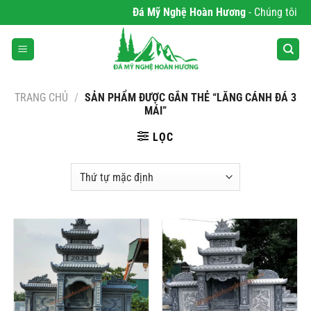
Bỏ
Đá Mỹ Nghệ Hoàn Hương
- Chúng tôi chu
qua
nội
dung
TRANG CHỦ
/
SẢN PHẨM ĐƯỢC GẮN THẺ “LĂNG CÁNH ĐÁ 3
MÁI”
LỌC