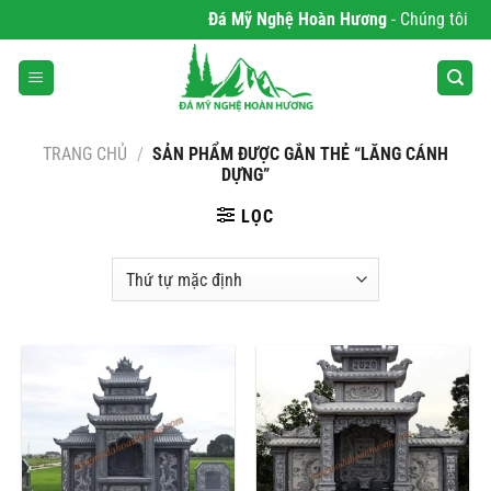
Bỏ
Đá Mỹ Nghệ Hoàn Hương
- Chúng tôi chuy
qua
nội
dung
TRANG CHỦ
/
SẢN PHẨM ĐƯỢC GẮN THẺ “LĂNG CÁNH
DỰNG”
LỌC