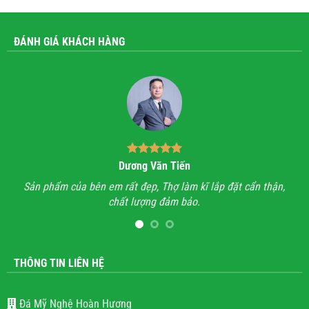
ĐÁNH GIÁ KHÁCH HÀNG
Dương Văn Tiến
n hỉ
Sản phẩm của bên em rất đẹp, Thợ làm kĩ lắp đặt cẩn thận,
A
chất lượng đảm bảo.
hết
l
THÔNG TIN LIÊN HỆ
Đá Mỹ Nghệ Hoàn Hương