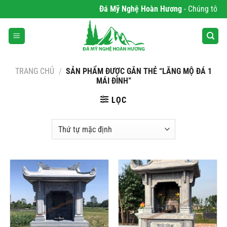
Bỏ
Đá Mỹ Nghệ Hoàn Hương
- Chúng tôi ch
qua
nội
dung
TRANG CHỦ
/
SẢN PHẨM ĐƯỢC GẮN THẺ “LĂNG MỘ ĐÁ 1
MÁI ĐÌNH”
LỌC