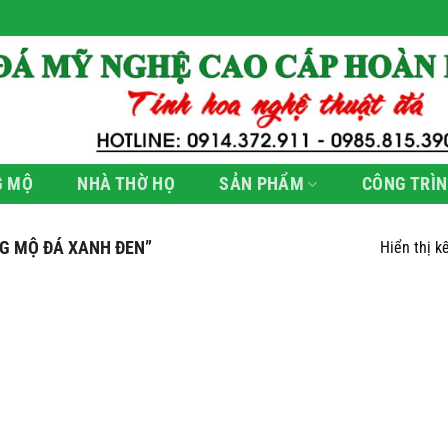
G MỘ
NHÀ THỜ HỌ
SẢN PHẨM
CÔNG TRÌN
G MỘ ĐÁ XANH ĐEN”
Hiển thị k