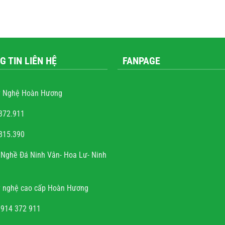
G TIN LIÊN HỆ
FANPAGE
 Nghệ Hoàn Hương
372.911
815.390
ễn văn trọng
Nghề Đá Ninh Vân- Hoa Lư- Ninh
và sự tài hoa của người
h rất hoan hỉ khi công
 nghệ cao cấp Hoàn Hương
đúng hẹn, chất lượng, uy
tín.
0914 372 911