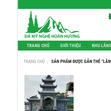
Bỏ
qua
nội
dung
TRANG CHỦ
GIỚI THIỆU
KHU LĂN
TRANG CHỦ
/
SẢN PHẨM ĐƯỢC GẮN THẺ “LĂN