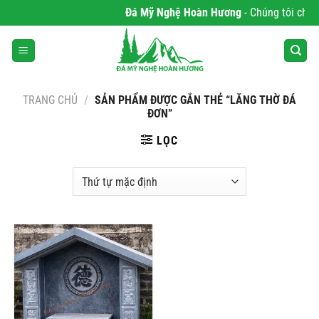
Bỏ
Đá Mỹ Nghệ Hoàn Hương
- Chúng tôi chuyê
qua
nội
dung
TRANG CHỦ
/
SẢN PHẨM ĐƯỢC GẮN THẺ “LĂNG THỜ ĐÁ
ĐƠN”
LỌC