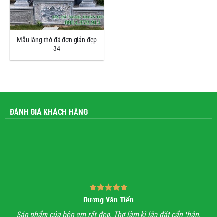
Mẫu lăng thờ đá đơn giản đẹp
34
ĐÁNH GIÁ KHÁCH HÀNG
Dương Văn Tiến
n hỉ
Sản phẩm của bên em rất đẹp, Thợ làm kĩ lắp đặt cẩn thận,
A