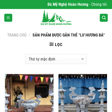
Bỏ
Đá Mỹ Nghệ Hoàn Hương
- Chúng tôi chuy
qua
nội
dung
TRANG CHỦ
/
SẢN PHẨM ĐƯỢC GẮN THẺ “LƯ HƯƠNG ĐÁ”
LỌC