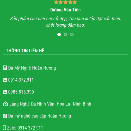
Dương Văn Tiến
n hỉ
Sản phẩm của bên em rất đẹp, Thợ làm kĩ lắp đặt cẩn thận,
A
chất lượng đảm bảo.
hết
l
THÔNG TIN LIÊN HỆ
Đá Mỹ Nghệ Hoàn Hương
0914.372.911
0985.815.390
Làng Nghề Đá Ninh Vân- Hoa Lư- Ninh Bình
Đá mỹ nghệ cao cấp Hoàn Hương
Zalo: 0914 372 911