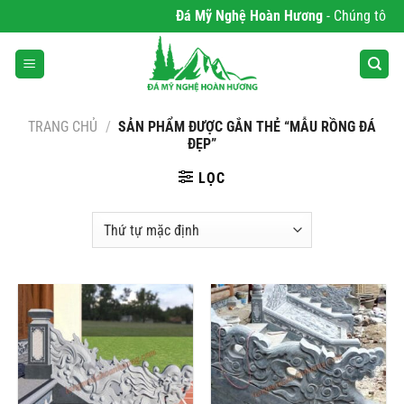
Bỏ
Đá Mỹ Nghệ Hoàn Hương
- Chúng tôi ch
qua
nội
dung
TRANG CHỦ
/
SẢN PHẨM ĐƯỢC GẮN THẺ “MẪU RỒNG ĐÁ
ĐẸP”
LỌC