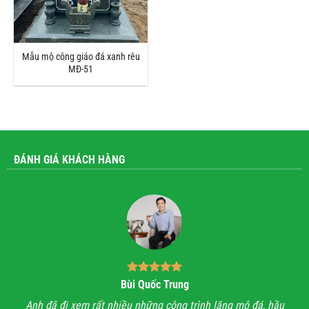
Mẫu mộ công giáo đá xanh rêu
MĐ-51
ĐÁNH GIÁ KHÁCH HÀNG
Bùi Quốc Trung
ận,
Anh đã đi xem rất nhiều những công trình lăng mộ đá, hầu
Với