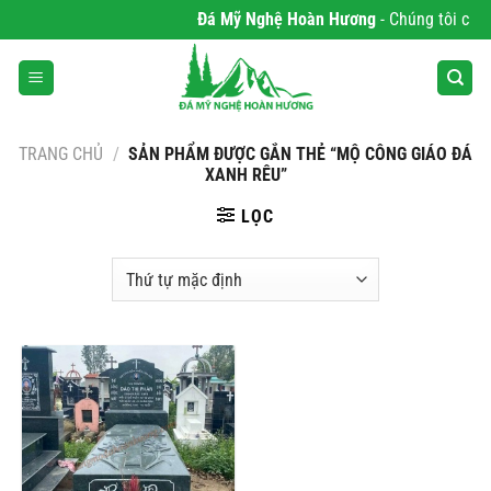
Bỏ
Đá Mỹ Nghệ Hoàn Hương
- Chúng tôi chuyê
qua
nội
dung
TRANG CHỦ
/
SẢN PHẨM ĐƯỢC GẮN THẺ “MỘ CÔNG GIÁO ĐÁ
XANH RÊU”
LỌC