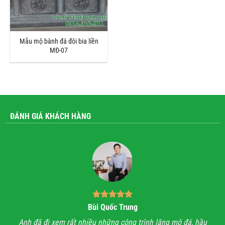
Mẫu mộ bành đá đôi bia liền
MĐ-07
ĐÁNH GIÁ KHÁCH HÀNG
Bùi Quốc Trung
ận,
Anh đã đi xem rất nhiều những công trình lăng mộ đá, hầu
Với