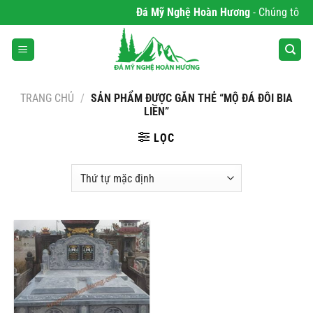
Bỏ
Đá Mỹ Nghệ Hoàn Hương
- Chúng tôi ch
qua
nội
dung
TRANG CHỦ
/
SẢN PHẨM ĐƯỢC GẮN THẺ “MỘ ĐÁ ĐÔI BIA
LIỀN”
LỌC