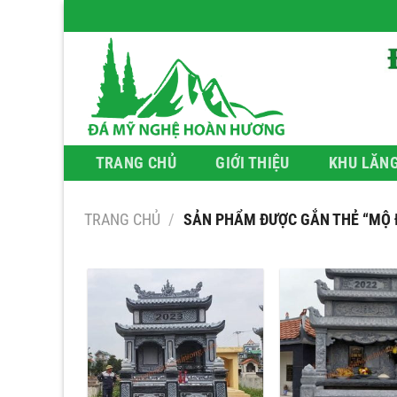
Bỏ
qua
nội
dung
TRANG CHỦ
GIỚI THIỆU
KHU LĂN
TRANG CHỦ
/
SẢN PHẨM ĐƯỢC GẮN THẺ “MỘ Đ