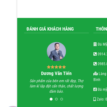
ĐÁNH GIÁ KHÁCH HÀNG
THÔN
Đá Mỹ
0914.
0985.
ăn trọng
Dương Văn Tiến
Bùi
Làng 
Bình
tài hoa của người
Sản phẩm của bên em rất đẹp, Thợ
Anh đã đi xe
 hoan hỉ khi công
làm kĩ lắp đặt cẩn thận, chất lượng
trình lăng m
Đá mỹ
ẹn, chất lượng, uy
đảm bảo.
trình không t
n.
họ chỉ làm lă
Zalo: 
quan tâm 