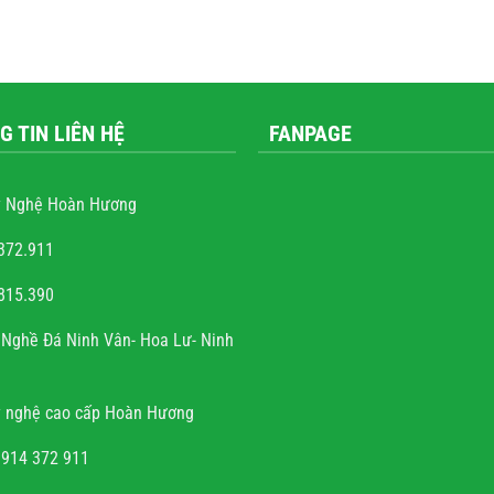
G TIN LIÊN HỆ
FANPAGE
 Nghệ Hoàn Hương
372.911
815.390
 Quốc Trung
Nghề Đá Ninh Vân- Hoa Lư- Ninh
m rất nhiều những công
ộ đá, hầu hết mọi công
 nghệ cao cấp Hoàn Hương
hấy sự sắc sảo, tinh tế,
ng mộ đá cho có, không
0914 372 911
đến thẩm mỹ và chất