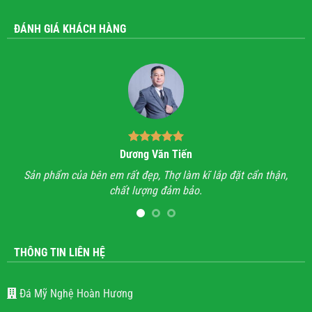
ĐÁNH GIÁ KHÁCH HÀNG
Dương Văn Tiến
n hỉ
Sản phẩm của bên em rất đẹp, Thợ làm kĩ lắp đặt cẩn thận,
A
chất lượng đảm bảo.
hết
l
THÔNG TIN LIÊN HỆ
Đá Mỹ Nghệ Hoàn Hương