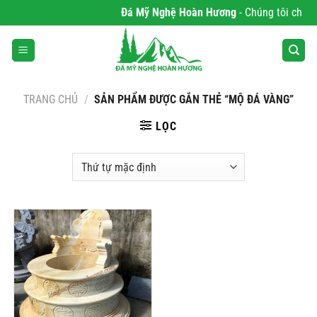
Bỏ
Đá Mỹ Nghệ Hoàn Hương
- Chúng tôi chuyên
qua
nội
dung
TRANG CHỦ
/
SẢN PHẨM ĐƯỢC GẮN THẺ “MỘ ĐÁ VÀNG”
LỌC