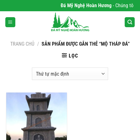
Bỏ
Đá Mỹ Nghệ Hoàn Hương
- Chúng tôi chu
qua
nội
dung
TRANG CHỦ
/
SẢN PHẨM ĐƯỢC GẮN THẺ “MỘ THÁP ĐÁ”
LỌC