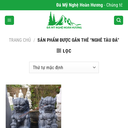
Bỏ
Đá Mỹ Nghệ Hoàn Hương
- Chúng tôi ch
qua
nội
dung
TRANG CHỦ
/
SẢN PHẨM ĐƯỢC GẮN THẺ “NGHÊ TÀU ĐÁ”
LỌC