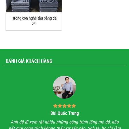
Tượng con nghê tàu bằng đá
04
ĐÁNH GIÁ KHÁCH HÀNG
Bùi Quốc Trung
ận,
Anh đã đi xem rất nhiều những công trình lăng mộ đá, hầu
Với
hết mọi công trình không thấy sự sắc sảo, tinh tế, họ chỉ làm