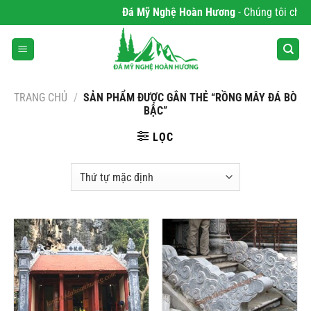
Bỏ
Đá Mỹ Nghệ Hoàn Hương
- Chúng tôi chuyê
qua
nội
dung
TRANG CHỦ
/
SẢN PHẨM ĐƯỢC GẮN THẺ “RỒNG MÂY ĐÁ BÒ
BẬC”
LỌC