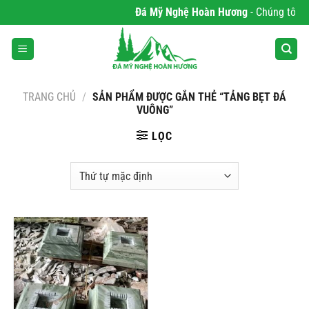
Bỏ
Đá Mỹ Nghệ Hoàn Hương
- Chúng tôi ch
qua
nội
dung
TRANG CHỦ
/
SẢN PHẨM ĐƯỢC GẮN THẺ “TẢNG BẸT ĐÁ
VUÔNG”
LỌC