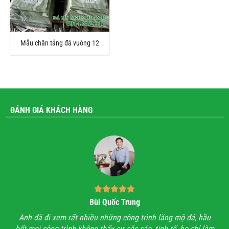
Mẫu chân tảng đá vuông 12
ĐÁNH GIÁ KHÁCH HÀNG
Bùi Quốc Trung
ận,
Anh đã đi xem rất nhiều những công trình lăng mộ đá, hầu
Với
hết mọi công trình không thấy sự sắc sảo, tinh tế, họ chỉ làm