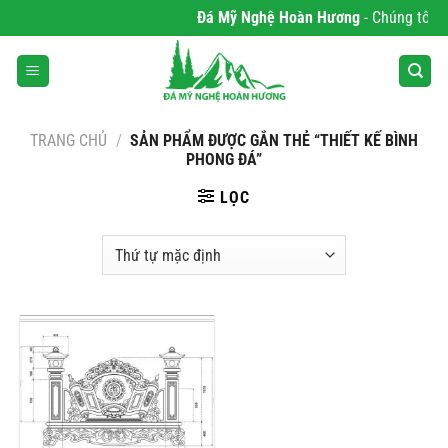
Bỏ
Đá Mỹ Nghệ Hoàn Hương
- Chúng tôi ch
qua
nội
dung
TRANG CHỦ
/
SẢN PHẨM ĐƯỢC GẮN THẺ “THIẾT KẾ BÌNH
PHONG ĐÁ”
LỌC