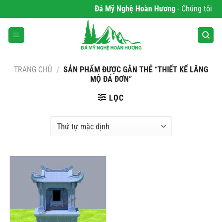
Bỏ
Đá Mỹ Nghệ Hoàn Hương
- Chúng tôi chu
qua
nội
dung
TRANG CHỦ
/
SẢN PHẨM ĐƯỢC GẮN THẺ “THIẾT KẾ LĂNG
MỘ ĐÁ ĐƠN”
LỌC