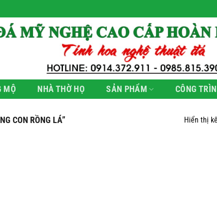
G MỘ
NHÀ THỜ HỌ
SẢN PHẨM
CÔNG TRÌN
NG CON RỒNG LÁ”
Hiển thị k