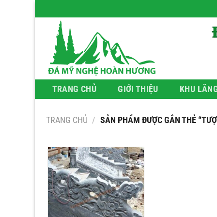
Bỏ
qua
nội
dung
TRANG CHỦ
GIỚI THIỆU
KHU LĂN
TRANG CHỦ
/
SẢN PHẨM ĐƯỢC GẮN THẺ “TƯỢ