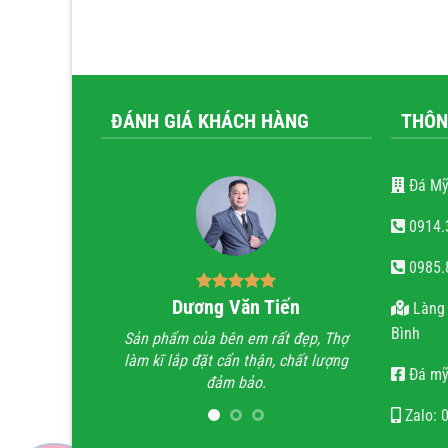
ĐÁNH GIÁ KHÁCH HÀNG
THÔN
Đá Mỹ
0914.
0985.
ăn trọng
Dương Văn Tiến
Bùi
Làng 
Bình
tài hoa của người
Sản phẩm của bên em rất đẹp, Thợ
Anh đã đi xe
 hoan hỉ khi công
làm kĩ lắp đặt cẩn thận, chất lượng
trình lăng m
Đá mỹ
ẹn, chất lượng, uy
đảm bảo.
trình không t
n.
họ chỉ làm lă
Zalo: 
quan tâm 