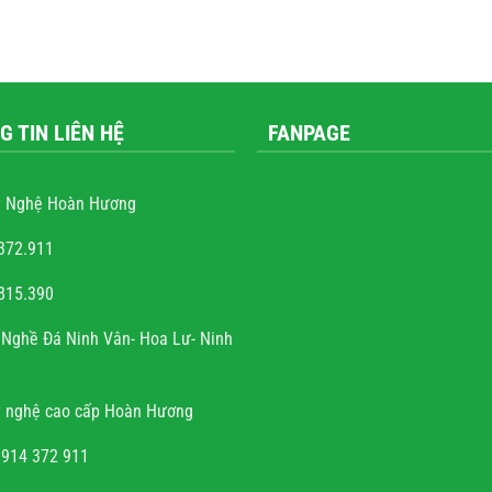
G TIN LIÊN HỆ
FANPAGE
 Nghệ Hoàn Hương
372.911
815.390
 Quốc Trung
Nghề Đá Ninh Vân- Hoa Lư- Ninh
m rất nhiều những công
ộ đá, hầu hết mọi công
 nghệ cao cấp Hoàn Hương
hấy sự sắc sảo, tinh tế,
ng mộ đá cho có, không
0914 372 911
đến thẩm mỹ và chất