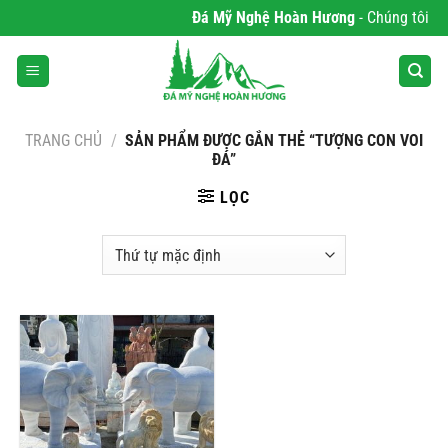
Bỏ
Đá Mỹ Nghệ Hoàn Hương
- Chúng tôi chu
qua
nội
dung
TRANG CHỦ
/
SẢN PHẨM ĐƯỢC GẮN THẺ “TƯỢNG CON VOI
ĐÁ”
LỌC