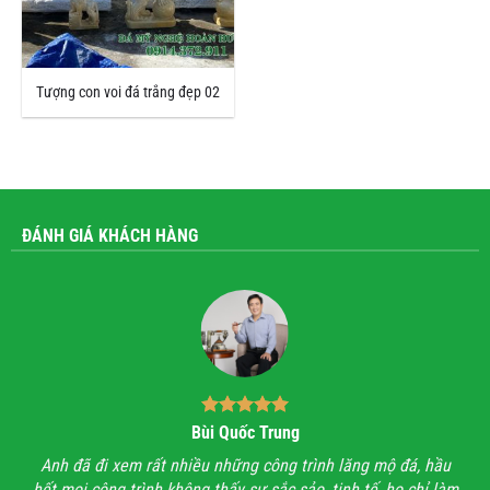
Tượng con voi đá trắng đẹp 02
ĐÁNH GIÁ KHÁCH HÀNG
Bùi Quốc Trung
ận,
Anh đã đi xem rất nhiều những công trình lăng mộ đá, hầu
Với
hết mọi công trình không thấy sự sắc sảo, tinh tế, họ chỉ làm