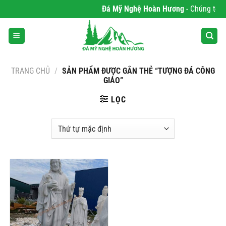
Bỏ
Đá Mỹ Nghệ Hoàn Hương
- Chúng tôi c
qua
nội
dung
TRANG CHỦ
/
SẢN PHẨM ĐƯỢC GẮN THẺ “TƯỢNG ĐÁ CÔNG
GIÁO”
LỌC