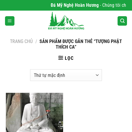
Bỏ
Đá Mỹ Nghệ Hoàn Hương
- Chúng tôi chuyên
qua
nội
dung
TRANG CHỦ
/
SẢN PHẨM ĐƯỢC GẮN THẺ “TƯỢNG PHẬT
THÍCH CA”
LỌC