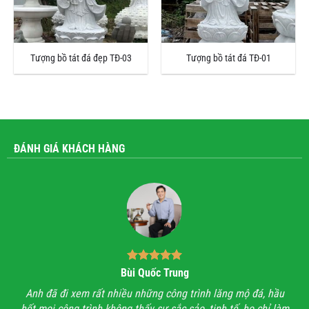
Tượng bồ tát đá đẹp TĐ-03
Tượng bồ tát đá TĐ-01
ĐÁNH GIÁ KHÁCH HÀNG
Bùi Quốc Trung
ận,
Anh đã đi xem rất nhiều những công trình lăng mộ đá, hầu
Với
hết mọi công trình không thấy sự sắc sảo, tinh tế, họ chỉ làm