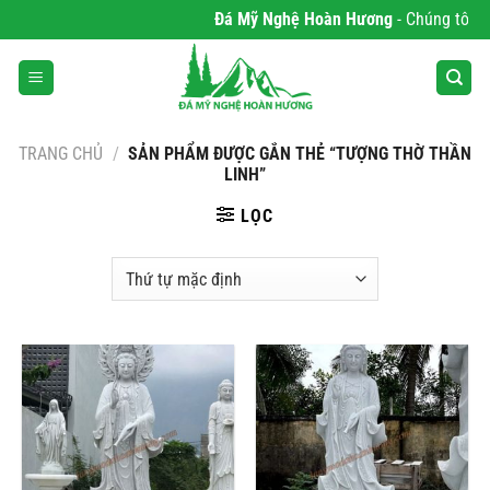
Bỏ
Đá Mỹ Nghệ Hoàn Hương
- Chúng tôi ch
qua
nội
dung
TRANG CHỦ
/
SẢN PHẨM ĐƯỢC GẮN THẺ “TƯỢNG THỜ THẦN
LINH”
LỌC