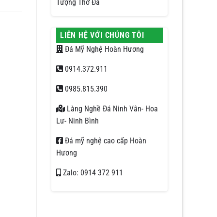
Tượng Thờ Đá
LIÊN HỆ VỚI CHÚNG TÔI
Đá Mỹ Nghệ Hoàn Hương
0914.372.911
0985.815.390
Làng Nghề Đá Ninh Vân- Hoa
Lư- Ninh Bình
Đá mỹ nghệ cao cấp Hoàn
Hương
Zalo: 0914 372 911