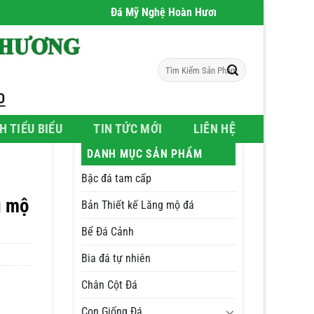
Đá Mỹ Nghệ Hoàn Hương
- Chúng tôi chuyên phân
Tìm
kiếm:
H TIỂU BIỂU
TIN TỨC MỚI
LIÊN HỆ
DANH MỤC SẢN PHẨM
Bậc đá tam cấp
g mộ
Bản Thiết kế Lăng mộ đá
Bể Đá Cảnh
Bia đá tự nhiên
Chân Cột Đá
Con Giống Đá