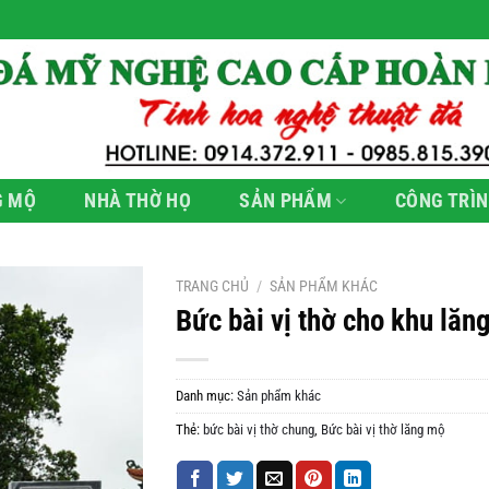
G MỘ
NHÀ THỜ HỌ
SẢN PHẨM
CÔNG TRÌN
TRANG CHỦ
/
SẢN PHẨM KHÁC
Bức bài vị thờ cho khu lăn
Danh mục:
Sản phẩm khác
Thẻ:
bức bài vị thờ chung
,
Bức bài vị thờ lăng mộ