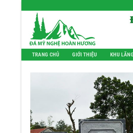
Bỏ
qua
nội
dung
TRANG CHỦ
GIỚI THIỆU
KHU LĂN