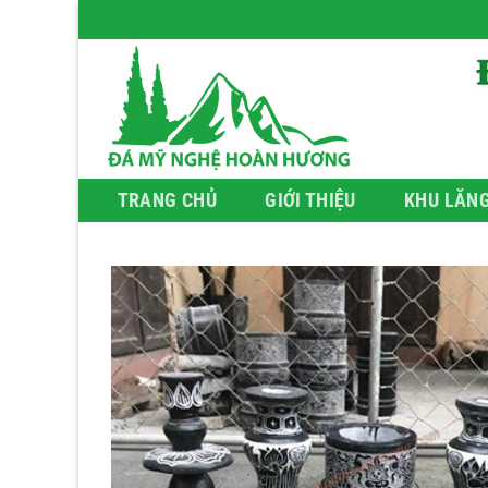
Bỏ
qua
nội
dung
TRANG CHỦ
GIỚI THIỆU
KHU LĂN