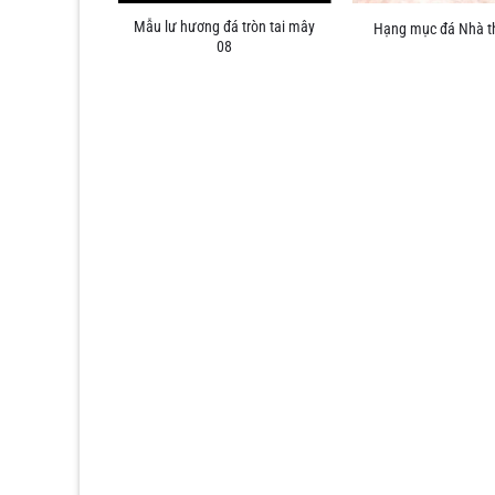
hạm rồng chầu
Mẫu lư hương đá tròn tai mây
Hạng mục đá Nhà t
yệt 19
08