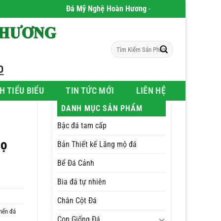
Đá Mỹ Nghệ Hoàn Hương
- Chúng tôi chuyên phân ph
Tìm
kiếm:
H TIỂU BIỂU
TIN TỨC MỚI
LIÊN HỆ
DANH MỤC SẢN PHẨM
Bậc đá tam cấp
lọ
Bản Thiết kế Lăng mộ đá
Bể Đá Cảnh
Bia đá tự nhiên
Chân Cột Đá
nến đá
Con Giống Đá