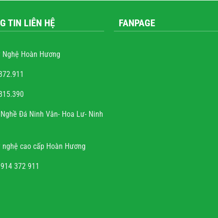
G TIN LIÊN HỆ
FANPAGE
 Nghệ Hoàn Hương
372.911
815.390
ễn văn trọng
Nghề Đá Ninh Vân- Hoa Lư- Ninh
à sự tài hoa của người
h rất hoan hỉ khi công
 nghệ cao cấp Hoàn Hương
đúng hẹn, chất lượng, uy
tín.
0914 372 911