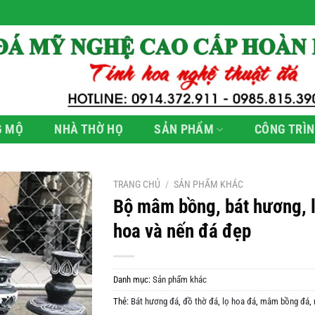
G MỘ
NHÀ THỜ HỌ
SẢN PHẨM
CÔNG TRÌN
TRANG CHỦ
/
SẢN PHẨM KHÁC
Bộ mâm bồng, bát hương, 
hoa và nến đá đẹp
Danh mục:
Sản phẩm khác
Thẻ:
Bát hương đá
,
đồ thờ đá
,
lọ hoa đá
,
mâm bồng đá
,