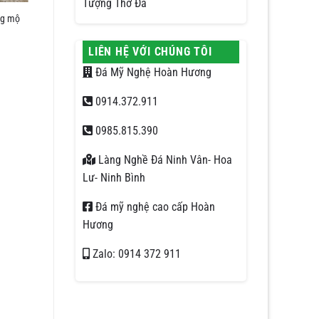
Tượng Thờ Đá
ăng mộ
LIÊN HỆ VỚI CHÚNG TÔI
Đá Mỹ Nghệ Hoàn Hương
0914.372.911
0985.815.390
Làng Nghề Đá Ninh Vân- Hoa
Lư- Ninh Bình
Đá mỹ nghệ cao cấp Hoàn
Hương
Zalo: 0914 372 911