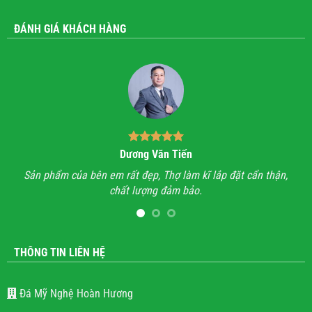
ĐÁNH GIÁ KHÁCH HÀNG
Dương Văn Tiến
n hỉ
Sản phẩm của bên em rất đẹp, Thợ làm kĩ lắp đặt cẩn thận,
A
chất lượng đảm bảo.
hết
l
THÔNG TIN LIÊN HỆ
Đá Mỹ Nghệ Hoàn Hương