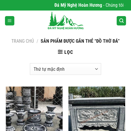
Bỏ
Đá Mỹ Nghệ Hoàn Hương
- Chúng tôi chuy
qua
nội
dung
TRANG CHỦ
/
SẢN PHẨM ĐƯỢC GẮN THẺ “ĐỒ THỜ ĐÁ”
LỌC