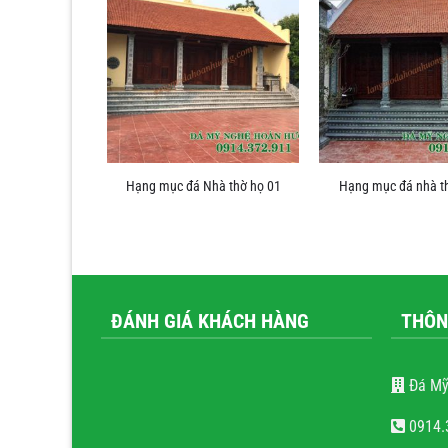
hà thờ họ 11
Hạng mục đá Nhà thờ họ 01
Hạng mục đá nhà t
ĐÁNH GIÁ KHÁCH HÀNG
THÔN
Đá Mỹ
0914.