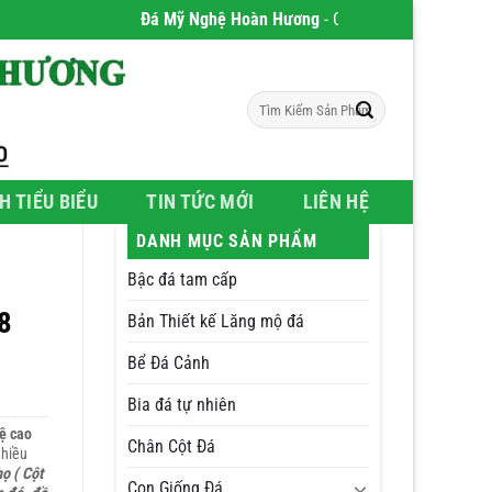
Đá Mỹ Nghệ Hoàn Hương
- Chúng tôi chuyên phân phối
Tìm
kiếm:
H TIỂU BIỂU
TIN TỨC MỚI
LIÊN HỆ
DANH MỤC SẢN PHẨM
Bậc đá tam cấp
8
Bản Thiết kế Lăng mộ đá
Bể Đá Cảnh
Bia đá tự nhiên
ệ cao
Chân Cột Đá
nhiều
ọ ( Cột
Con Giống Đá