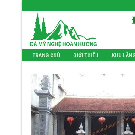
Bỏ
qua
nội
dung
TRANG CHỦ
GIỚI THIỆU
KHU LĂN