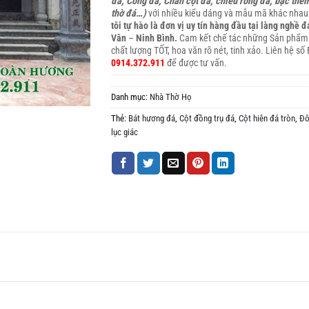
đá, Cổng đá, Chân cột đá, chiếu rồng đá, bậc thề
thờ đá…)
với nhiều kiểu dáng và mẫu mã khác nhau
tôi tự hào là đơn vị uy tín hàng đầu tại làng nghề 
Vân
–
Ninh Bình.
Cam kết chế tác những Sản phẩm
chất lượng TỐT, hoa văn rõ nét, tinh xảo. Liên hệ số 
0914.372.911
để được tư vấn.
Danh mục:
Nhà Thờ Họ
Thẻ:
Bát hương đá
,
Cột đồng trụ đá
,
Cột hiên đá tròn
,
Đô
lục giác