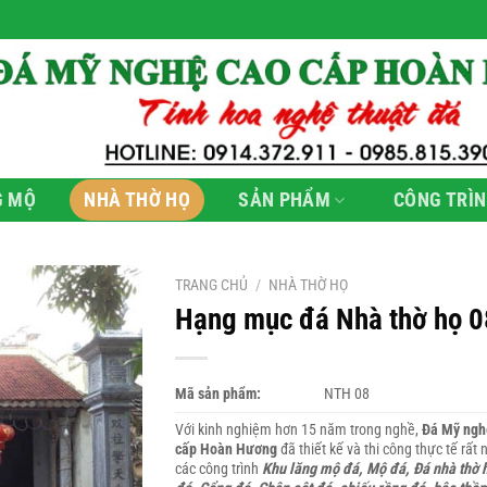
G MỘ
NHÀ THỜ HỌ
SẢN PHẨM
CÔNG TRÌN
TRANG CHỦ
/
NHÀ THỜ HỌ
Hạng mục đá Nhà thờ họ 0
Mã sản phẩm:
NTH 08
Với kinh nghiệm hơn 15 năm trong nghề,
Đá Mỹ ngh
cấp Hoàn Hương
đã thiết kế và thi công thực tế rất 
các công trình
Khu lăng mộ đá, Mộ đá, Đá nhà thờ h