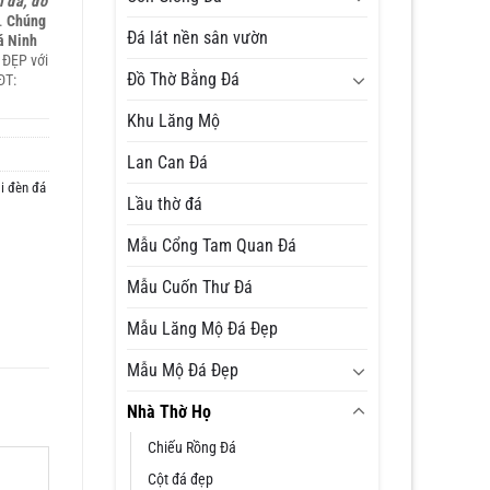
m đá, đồ
.
Chúng
Đá lát nền sân vườn
đá Ninh
 ĐẸP với
Đồ Thờ Bằng Đá
ĐT:
Khu Lăng Mộ
Lan Can Đá
i đèn đá
Lầu thờ đá
Mẫu Cổng Tam Quan Đá
Mẫu Cuốn Thư Đá
Mẫu Lăng Mộ Đá Đẹp
Mẫu Mộ Đá Đẹp
Nhà Thờ Họ
Chiếu Rồng Đá
Cột đá đẹp