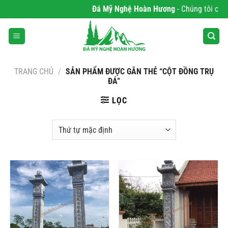
Bỏ
Đá Mỹ Nghệ Hoàn Hương
- Chúng tôi chuyên 
qua
nội
dung
TRANG CHỦ
/
SẢN PHẨM ĐƯỢC GẮN THẺ “CỘT ĐỒNG TRỤ
ĐÁ”
LỌC