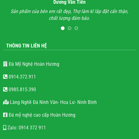
Dương Văn Tiến
 của bên em rất đẹp, Thợ làm kĩ lắp đặt cẩn thận,
Anh đã đi xem r
chất lượng đảm bảo.
hết mọi công trìn
lăng mộ đá cho
THÔNG TIN LIÊN HỆ
Đá Mỹ Nghệ Hoàn Hương
0914.372.911
0985.815.390
Làng Nghề Đá Ninh Vân- Hoa Lư- Ninh Bình
Đá mỹ nghệ cao cấp Hoàn Hương