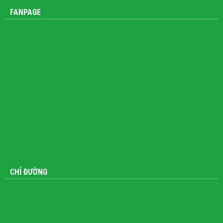
Zalo: 0914 372 911
FANPAGE
CHỈ ĐƯỜNG