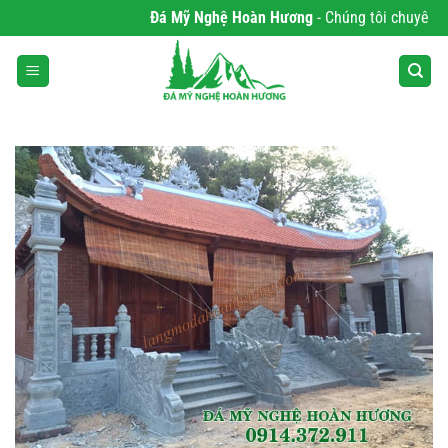
Bỏ
Đá Mỹ Nghệ Hoàn Hương
- Chúng tôi chuyên phân
qua
nội
dung