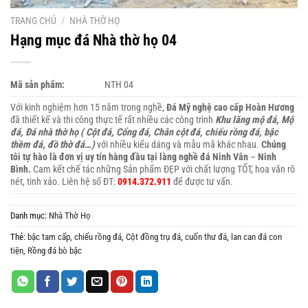
TRANG CHỦ
/
NHÀ THỜ HỌ
Hạng mục đá Nhà thờ họ 04
Mã sản phẩm:
NTH 04
Với kinh nghiệm hơn 15 năm trong nghề,
Đá Mỹ nghệ cao cấp Hoàn Hương
đã thiết kế và thi công thực tế rất nhiều các công trình
Khu lăng mộ đá, Mộ
đá, Đá nhà thờ họ ( Cột đá, Cổng đá, Chân cột đá, chiếu rồng đá, bậc
thềm đá, đồ thờ đá…)
với nhiều kiểu dáng và mẫu mã khác nhau.
Chúng
tôi tự hào là đơn vị uy tín hàng đầu tại làng nghề đá Ninh Vân
–
Ninh
Bình.
Cam kết chế tác những Sản phẩm ĐẸP với chất lượng TỐT, hoa văn rõ
nét, tinh xảo. Liên hệ số ĐT:
0914.372.911
để được tư vấn.
Danh mục:
Nhà Thờ Họ
Thẻ:
bậc tam cấp
,
chiếu rồng đá
,
Cột đồng trụ đá
,
cuốn thư đá
,
lan can đá con
tiện
,
Rồng đá bò bậc