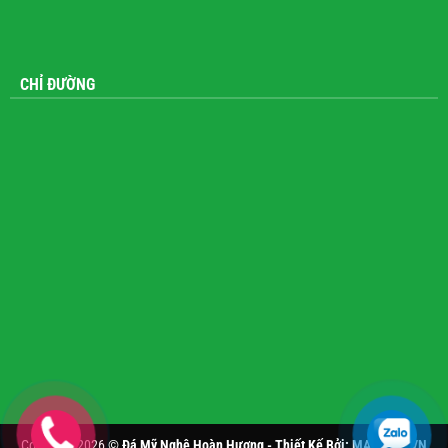
CHỈ ĐƯỜNG
Copyright 2026 ©
Đá Mỹ Nghệ Hoàn Hương - Thiết Kế Bởi:
MANHAN.VN