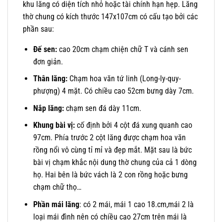
khu lăng có diện tích nhỏ hoặc tài chính hạn hẹp. Lăng
thờ chung có kích thước 147x107cm có cấu tạo bởi các
phần sau:
Đế sen:
cao 20cm chạm chiện chữ T và cánh sen
đơn giản.
Thân lăng:
Chạm hoa văn tứ linh (Long-ly-quy-
phượng) 4 mặt. Có chiều cao 52cm bưng dày 7cm.
Nắp lăng:
chạm sen đá dày 11cm.
Khung bài vị:
cố định bởi 4 cột đá xung quanh cao
97cm. Phía trước 2 cột lăng được chạm hoa văn
rồng nổi vô cùng tỉ mỉ và đẹp mắt. Mặt sau là bức
bài vị chạm khắc nội dung thờ chung của cả 1 dòng
họ. Hai bên là bức vách là 2 con rồng hoặc bưng
chạm chữ thọ…
Phần mái lăng
: có 2 mái, mái 1 cao 18.cm,mái 2 là
loại mái đình nên có chiều cao 27cm trên mái là