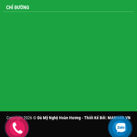
CHỈ ĐƯỜNG
Copyright 2026 ©
Đá Mỹ Nghệ Hoàn Hương - Thiết Kế Bởi:
MANHAN.VN