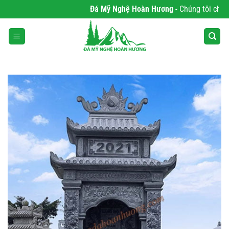
Bỏ
Đá Mỹ Nghệ Hoàn Hương
- Chúng tôi chuyên 
qua
nội
dung