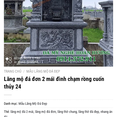
TRANG CHỦ
/
MẪU LĂNG MỘ ĐÁ ĐẸP
Lăng mộ đá đơn 2 mái đình chạm rồng cuốn
thủy 24
Danh mục:
Mẫu Lăng Mộ Đá Đẹp
Thẻ:
lăng mộ đá 2 mái
,
lăng mộ đá đơn
,
lăng thờ chung
,
lăng thờ đá đẹp
,
nhang án
đá