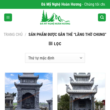
Bỏ
Đá Mỹ Nghệ Hoàn Hương
- Chúng tôi chuyên p
qua
nội
dung
TRANG CHỦ
/
SẢN PHẨM ĐƯỢC GẮN THẺ “LĂNG THỜ CHUNG”
LỌC