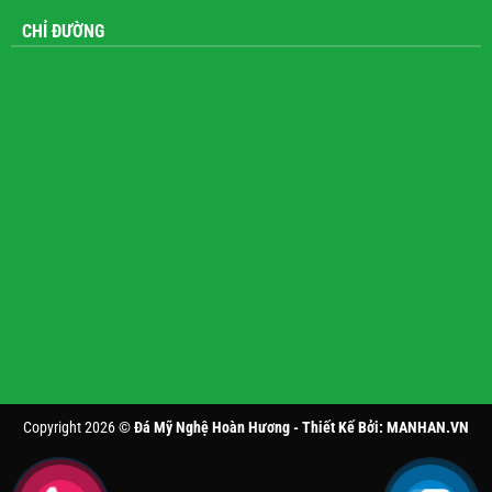
CHỈ ĐƯỜNG
Copyright 2026 ©
Đá Mỹ Nghệ Hoàn Hương - Thiết Kế Bởi:
MANHAN.VN