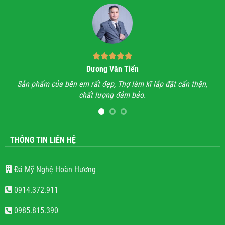
Dương Văn Tiến
n hỉ
Sản phẩm của bên em rất đẹp, Thợ làm kĩ lắp đặt cẩn thận,
A
chất lượng đảm bảo.
hết
l
THÔNG TIN LIÊN HỆ
Đá Mỹ Nghệ Hoàn Hương
0914.372.911
0985.815.390