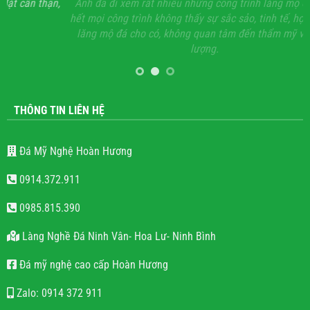
ận,
Anh đã đi xem rất nhiều những công trình lăng mộ đá, hầu
Vớ
hết mọi công trình không thấy sự sắc sảo, tinh tế, họ chỉ làm
lăng mộ đá cho có, không quan tâm đến thẩm mỹ và chất
lượng.
THÔNG TIN LIÊN HỆ
Đá Mỹ Nghệ Hoàn Hương
0914.372.911
0985.815.390
Làng Nghề Đá Ninh Vân- Hoa Lư- Ninh Bình
Đá mỹ nghệ cao cấp Hoàn Hương
Zalo: 0914 372 911