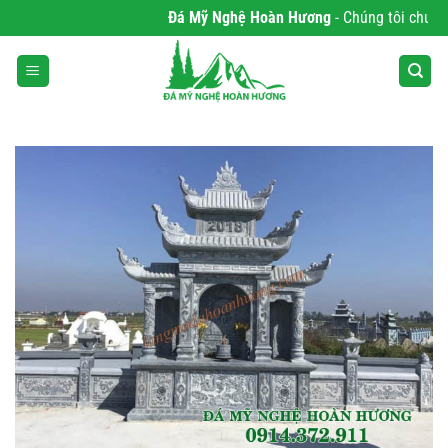
Bỏ
Đá Mỹ Nghệ Hoàn Hương
- Chúng tôi chuyên p
qua
nội
dung