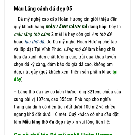
Mẫu Lăng cánh đá đẹp 05
– Đá mỹ nghệ cao cấp Hoàn Hương xin giới thiệu đến
quý khách hàng
MẪU LĂNG CÁNH ĐÁ
dạng hộp
. Đây là
mẫu lăng thờ cánh
2 mái lá hay còn gọi
Am thờ đá
hoặc
lâu thờ đá.
Do Đá mỹ nghệ Hoàn Hương chế tác
và lắp đặt Tại Vĩnh Phúc.
Lăng mộ đá
làm bằng chất
liệu đá xanh đen chất lượng cao, trải qua khâu tuyển
chọn đá kỹ càng, đảm bảo độ già đá cao, không om
dập, nứt gẫy (quý khách xem thêm sản phẩm khác
tại
đây
)
– Lăng thờ đá này có kích thước rộng 321cm, chiều sâu
cung bài vị 107cm, cao 355cm. Phù hợp cho nghĩa
trang gia đình có diện tích đất dưới 100 m2 và chiều
ngang khổ đất dưới 10 mét. Quý khách có nhu cầu đặt
làm
Mẫu
lăng thờ đá đẹp
này xin vui lòng liên hệ: