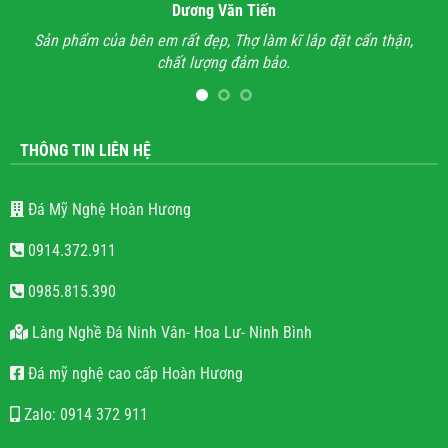
Bùi Quốc Trung
ắp đặt cẩn thận,
Anh đã đi xem rất nhiều những công trình lăng mộ
hết mọi công trình không thấy sự sắc sảo, tinh tế, 
lăng mộ đá cho có, không quan tâm đến thẩm mỹ
lượng.
THÔNG TIN LIÊN HỆ
Đá Mỹ Nghệ Hoàn Hương
0914.372.911
0985.815.390
Làng Nghề Đá Ninh Vân- Hoa Lư- Ninh Bình
Đá mỹ nghệ cao cấp Hoàn Hương