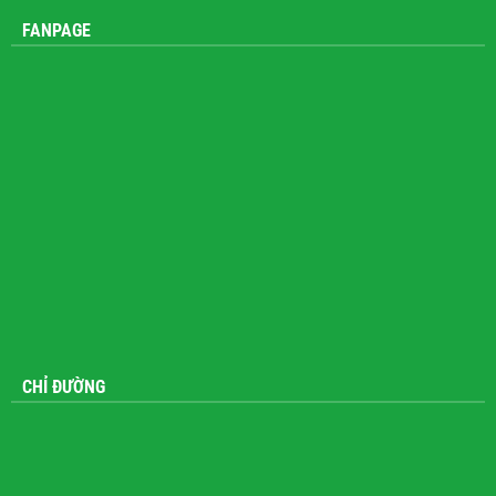
Zalo: 0914 372 911
FANPAGE
CHỈ ĐƯỜNG