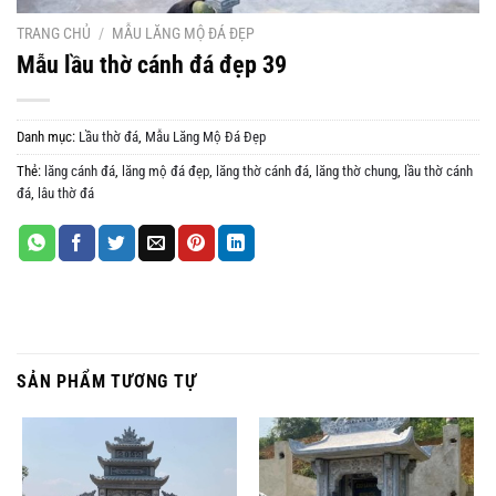
TRANG CHỦ
/
MẪU LĂNG MỘ ĐÁ ĐẸP
Mẫu lầu thờ cánh đá đẹp 39
Danh mục:
Lầu thờ đá
,
Mẫu Lăng Mộ Đá Đẹp
Thẻ:
lăng cánh đá
,
lăng mộ đá đẹp
,
lăng thờ cánh đá
,
lăng thờ chung
,
lầu thờ cánh
đá
,
lâu thờ đá
SẢN PHẨM TƯƠNG TỰ