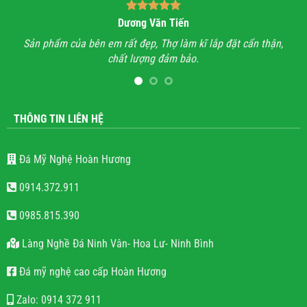
Dương Văn Tiến
n hỉ
Sản phẩm của bên em rất đẹp, Thợ làm kĩ lắp đặt cẩn thận,
A
chất lượng đảm bảo.
hết
l
THÔNG TIN LIÊN HỆ
Đá Mỹ Nghệ Hoàn Hương
0914.372.911
0985.815.390
Làng Nghề Đá Ninh Vân- Hoa Lư- Ninh Bình
Đá mỹ nghệ cao cấp Hoàn Hương
Zalo: 0914 372 911