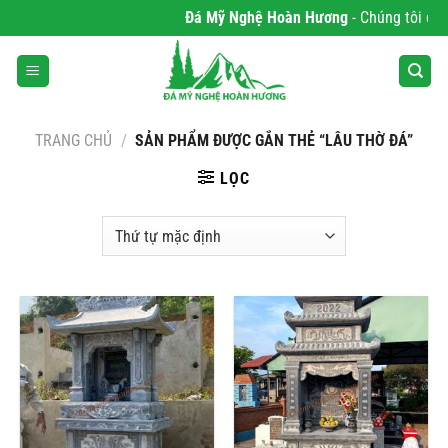
Bỏ
Đá Mỹ Nghệ Hoàn Hương
- Chúng tôi chuyê
qua
nội
dung
TRANG CHỦ
/
SẢN PHẨM ĐƯỢC GẮN THẺ “LÂU THỜ ĐÁ”
LỌC