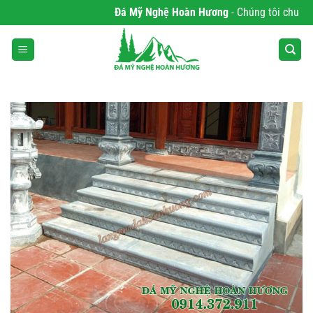
Bỏ
Đá Mỹ Nghệ Hoàn Hương
- Chúng tôi chuyên p
qua
nội
dung