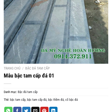
TRANG CHỦ
/
BẬC ĐÁ TAM CẤP
Mẫu bậc tam cấp đá 01
Danh mục:
Bậc đá tam cấp
Thẻ:
bậc tam cấp
,
bậc tam cấp đá
,
bậc thềm đá
,
cổ bậc đá