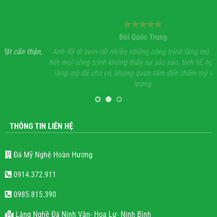
Bùi Quốc Trung
ận,
Anh đã đi xem rất nhiều những công trình lăng mộ đá, hầu
Vớ
hết mọi công trình không thấy sự sắc sảo, tinh tế, họ chỉ làm
lăng mộ đá cho có, không quan tâm đến thẩm mỹ và chất
lượng.
THÔNG TIN LIÊN HỆ
Đá Mỹ Nghệ Hoàn Hương
0914.372.911
0985.815.390
Làng Nghề Đá Ninh Vân- Hoa Lư- Ninh Bình