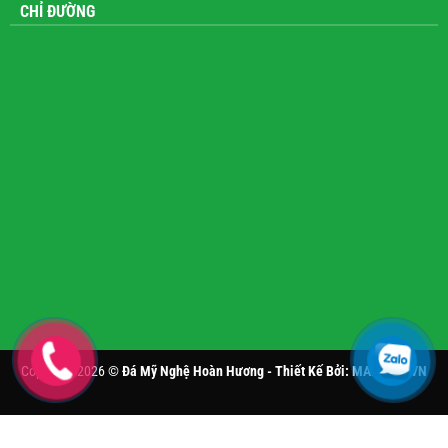
CHỈ ĐƯỜNG
Copyright 2026 ©
Đá Mỹ Nghệ Hoàn Hương - Thiết Kế Bởi:
MANHAN.VN