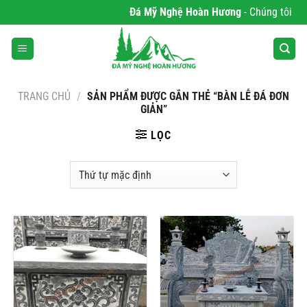
Bỏ
Đá Mỹ Nghệ Hoàn Hương
- Chúng tôi chu
qua
nội
dung
TRANG CHỦ
/
SẢN PHẨM ĐƯỢC GẮN THẺ “BÀN LỄ ĐÁ ĐƠN
GIẢN”
LỌC