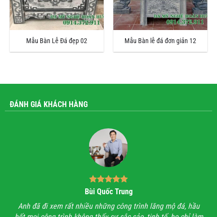
Mẫu Bàn Lễ Đá đẹp 02
Mẫu Bàn lễ đá đơn giản 12
ĐÁNH GIÁ KHÁCH HÀNG
Bùi Quốc Trung
ận,
Anh đã đi xem rất nhiều những công trình lăng mộ đá, hầu
Với
hết mọi công trình không thấy sự sắc sảo, tinh tế, họ chỉ làm