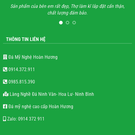
đặt cẩn thận,
Anh đã đi xem rất nhiều những công trình lăng mộ đ
hết mọi công trình không thấy sự sắc sảo, tinh tế, họ 
lăng mộ đá cho có, không quan tâm đến thẩm mỹ và
lượng.
THÔNG TIN LIÊN HỆ
Đá Mỹ Nghệ Hoàn Hương
0914.372.911
0985.815.390
Làng Nghề Đá Ninh Vân- Hoa Lư- Ninh Bình
Đá mỹ nghệ cao cấp Hoàn Hương
Zalo: 0914 372 911