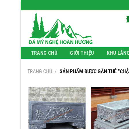
Bỏ
qua
nội
dung
TRANG CHỦ
GIỚI THIỆU
KHU LĂN
TRANG CHỦ
/
SẢN PHẨM ĐƯỢC GẮN THẺ “CHẬ