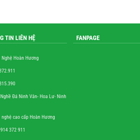
G TIN LIÊN HỆ
FANPAGE
 Nghệ Hoàn Hương
372.911
815.390
ễn văn trọng
Nghề Đá Ninh Vân- Hoa Lư- Ninh
và sự tài hoa của người
nh rất hoan hỉ khi công
 nghệ cao cấp Hoàn Hương
đúng hẹn, chất lượng, uy
tín.
0914 372 911