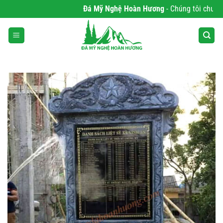
Bỏ
Đá Mỹ Nghệ Hoàn Hương
- Chúng tôi chuyên ph
qua
nội
dung