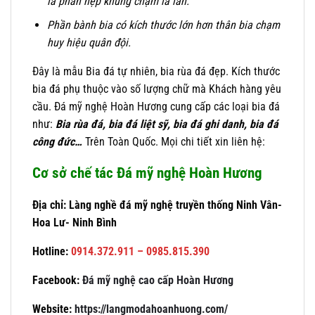
là phần nẹp khung chạm lá lan.
Phần bành bia có kích thước lớn hơn thân bia chạm
huy hiệu quân đội.
Đây là mẫu Bia đá tự nhiên, bia rùa đá đẹp. Kích thước
bia đá phụ thuộc vào số lượng chữ mà Khách hàng yêu
cầu. Đá mỹ nghệ Hoàn Hương cung cấp các loại bia đá
như:
Bia rùa đá, bia đá liệt sỹ, bia đá ghi danh, bia đá
công đức…
Trên Toàn Quốc. Mọi chi tiết xin liên hệ:
Cơ sở chế tác Đá mỹ nghệ Hoàn Hương
Địa chỉ: Làng nghề đá mỹ nghệ truyền thống Ninh Vân-
Hoa Lư- Ninh Bình
Hotline:
0914.372.911 – 0985.815.390
Facebook:
Đá mỹ nghệ cao cấp Hoàn Hương
Website:
https://langmodahoanhuong.com/