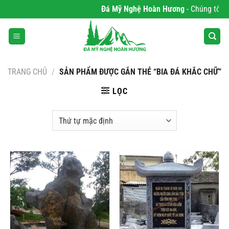
Bỏ
Đá Mỹ Nghệ Hoàn Hương
- Chúng tôi chu
qua
nội
dung
TRANG CHỦ
/
SẢN PHẨM ĐƯỢC GẮN THẺ “BIA ĐÁ KHẮC CHỮ”
LỌC