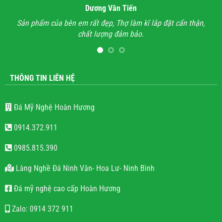
Dương Văn Tiến
n hỉ
Sản phẩm của bên em rất đẹp, Thợ làm kĩ lắp đặt cẩn thận,
A
chất lượng đảm bảo.
hết
l
THÔNG TIN LIÊN HỆ
Đá Mỹ Nghệ Hoàn Hương
0914.372.911
0985.815.390
Làng Nghề Đá Ninh Vân- Hoa Lư- Ninh Bình
Đá mỹ nghệ cao cấp Hoàn Hương
Zalo: 0914 372 911