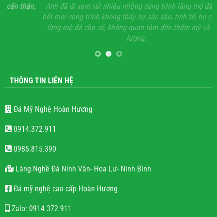
ận,
Anh đã đi xem rất nhiều những công trình lăng mộ đá, hầu
Vớ
hết mọi công trình không thấy sự sắc sảo, tinh tế, họ chỉ làm
lăng mộ đá cho có, không quan tâm đến thẩm mỹ và chất
lượng.
THÔNG TIN LIÊN HỆ
Đá Mỹ Nghệ Hoàn Hương
0914.372.911
0985.815.390
Làng Nghề Đá Ninh Vân- Hoa Lư- Ninh Bình
Đá mỹ nghệ cao cấp Hoàn Hương
Zalo: 0914 372 911