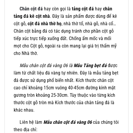
Chân cột đá
hay còn gọi là
tảng cột đá
hay
chân
tảng đá kê cột nhà
. Đây là sản phẩm được dùng để kê
cột gỗ,
cột đá nhà thờ họ
, nhà thờ tổ, nhà gỗ, nhà cổ…
Chân cột bằng đá có tác dụng tránh cho phần cột gỗ
tiếp xúc trực tiếp xuống đất. Chống ẩm mốc và mối
mọt cho Cột gỗ, ngoài ra còn mang lại giá trị thẩm mỹ
cho Nhà thờ.
Mẫu chân cột đá vàng 06 là
Mẫu Tảng bẹt
đá
được
làm từ chất liệu đá vàng tự nhiên. Đây là mẫu tảng bẹt
đá được sử dụng phổ biến nhất. Kích thước chân cột
cao chỉ khoảng 15cm vuông 40-45cm đường kính mặt
gương tròn khoảng 25-30cm. Tùy thuộc vào từng kích
thước cột gỗ tròn mà Kích thước của chân tảng đá là
khác nhau.
Liên hệ làm
Mẫu chân cột đá vàng 06
của chúng tôi
theo địa chỉ: