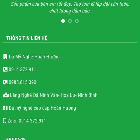
thận,
Anh đã đi xem rất nhiều những công trình lăng mộ đá, hầu
V
hết mọi công trình không thấy sự sắc sảo, tinh tế, họ chỉ làm
lăng mộ đá cho có, không quan tâm đến thẩm mỹ và chất
lượng.
THÔNG TIN LIÊN HỆ
Đá Mỹ Nghệ Hoàn Hương
0914.372.911
0985.815.390
Làng Nghề Đá Ninh Vân- Hoa Lư- Ninh Bình
Đá mỹ nghệ cao cấp Hoàn Hương
Zalo: 0914 372 911