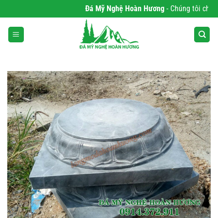
Bỏ
Đá Mỹ Nghệ Hoàn Hương
- Chúng tôi chuyên 
qua
nội
dung