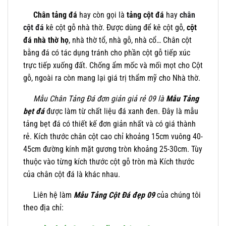
Chân tảng đá
hay còn gọi là
tảng cột đá
hay
chân
cột đá
kê cột gỗ nhà thờ. Được dùng để kê cột gỗ,
cột
đá nhà thờ họ
, nhà thờ tổ, nhà gỗ, nhà cổ… Chân cột
bằng đá có tác dụng tránh cho phần cột gỗ tiếp xúc
trực tiếp xuống đất. Chống ẩm mốc và mối mọt cho Cột
gỗ, ngoài ra còn mang lại giá trị thẩm mỹ cho Nhà thờ.
Mẫu Chân Tảng Đá đơn giản giả rẻ 09 là
Mẫu Tảng
bẹt
đá
được làm từ chất liệu đá xanh đen. Đây là mẫu
tảng bẹt đá có thiết kế đơn giản nhất và có giá thành
rẻ. Kích thước chân cột cao chỉ khoảng 15cm vuông 40-
45cm đường kính mặt gương tròn khoảng 25-30cm. Tùy
thuộc vào từng kích thước cột gỗ tròn mà Kích thước
của chân cột đá là khác nhau.
Liên hệ làm
Mẫu Tảng Cột Đá đẹp 09
của chúng tôi
theo địa chỉ: