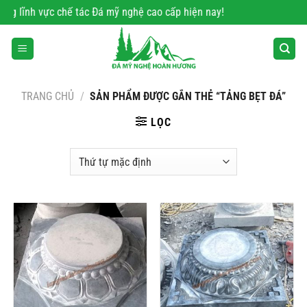
Bỏ
ng lĩnh vực chế tác Đá mỹ nghệ cao cấp hiện nay!
qua
nội
dung
TRANG CHỦ
/
SẢN PHẨM ĐƯỢC GẮN THẺ “TẢNG BẸT ĐÁ”
LỌC