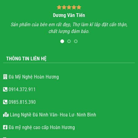
Dương Văn Tiến
n hỉ
Sản phẩm của bên em rất đẹp, Thợ làm kĩ lắp đặt cẩn thận,
A
chất lượng đảm bảo.
hết
l
THÔNG TIN LIÊN HỆ
Đá Mỹ Nghệ Hoàn Hương
0914.372.911
0985.815.390
Làng Nghề Đá Ninh Vân- Hoa Lư- Ninh Bình
Đá mỹ nghệ cao cấp Hoàn Hương