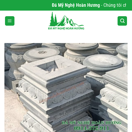
Bỏ
Đá Mỹ Nghệ Hoàn Hương
- Chúng tôi chuyên
qua
nội
dung