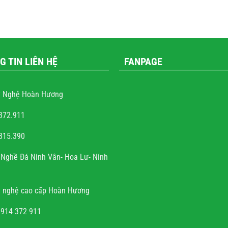
G TIN LIÊN HỆ
FANPAGE
 Nghệ Hoàn Hương
372.911
815.390
 Quốc Trung
Nghề Đá Ninh Vân- Hoa Lư- Ninh
m rất nhiều những công
ộ đá, hầu hết mọi công
 nghệ cao cấp Hoàn Hương
hấy sự sắc sảo, tinh tế,
ng mộ đá cho có, không
0914 372 911
đến thẩm mỹ và chất