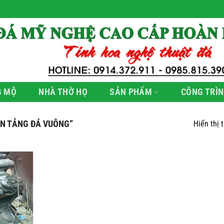
G MỘ
NHÀ THỜ HỌ
SẢN PHẨM
CÔNG TRÌN
N TẢNG ĐÁ VUÔNG”
Hiển thị 