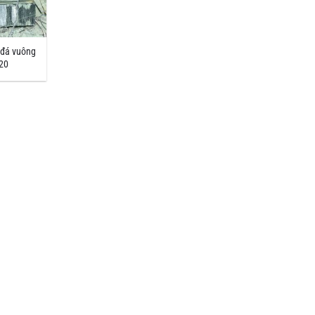
 đá vuông
20