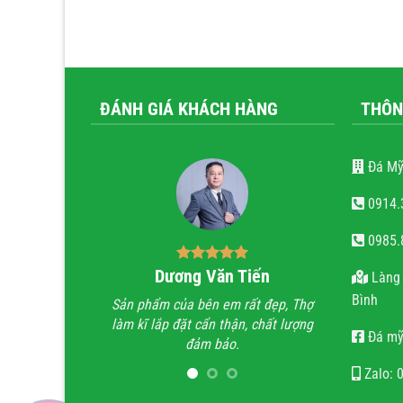
ĐÁNH GIÁ KHÁCH HÀNG
THÔN
Đá Mỹ
0914.
0985.
ăn trọng
Dương Văn Tiến
Bùi
Làng 
Bình
tài hoa của người
Sản phẩm của bên em rất đẹp, Thợ
Anh đã đi xe
 hoan hỉ khi công
làm kĩ lắp đặt cẩn thận, chất lượng
trình lăng m
Đá mỹ
ẹn, chất lượng, uy
đảm bảo.
trình không t
n.
họ chỉ làm lă
Zalo: 
quan tâm 