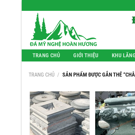
Bỏ
qua
nội
dung
TRANG CHỦ
GIỚI THIỆU
KHU LĂN
TRANG CHỦ
/
SẢN PHẨM ĐƯỢC GẮN THẺ “CHÂ